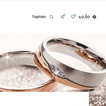
0
0
0
Toptan
₺0,00