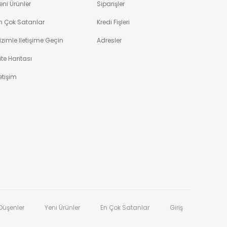
eni Ürünler
Siparişler
n Çok Satanlar
Kredi Fişleri
izimle Iletişime Geçin
Adresler
ite Haritası
letişim
 Düşenler
Yeni Ürünler
En Çok Satanlar
Giriş