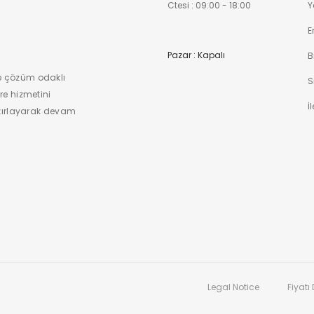
Ctesi : 09:00 - 18:00
Y
E
Pazar : Kapalı
B
e çözüm odaklı
S
re hizmetini
İ
hazırlayarak devam
Legal Notice
Fiyatı