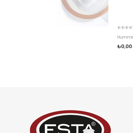
Hummin
₺0,00