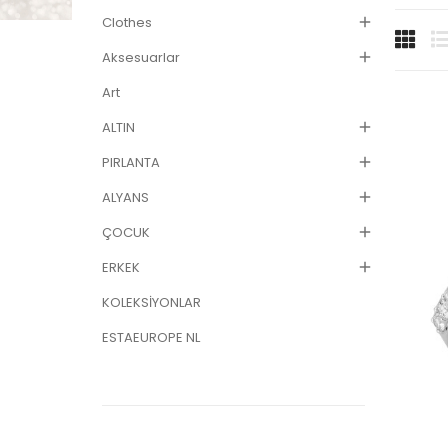
Clothes

Aksesuarlar

Art
ALTIN

PIRLANTA

ALYANS

ÇOCUK

ERKEK

KOLEKSİYONLAR
ESTAEUROPE NL