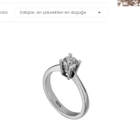

Satışlar, en yüksekten en düşüğe
rala: