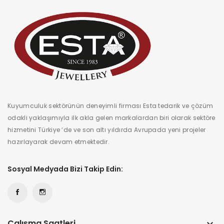
Kuyumculuk sektörünün deneyimli firması Esta tedarik ve çözüm
odaklı yaklaşımıyla ilk akla gelen markalardan biri olarak sektöre
hizmetini Türkiye ‘de ve son altı yıldırda Avrupada yeni projeler
hazırlayarak devam etmektedir.
Sosyal Medyada Bizi Takip Edin:
Çalışma Saatleri
keyboard_arrow_down