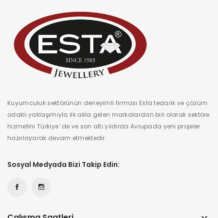
Kuyumculuk sektörünün deneyimli firması Esta tedarik ve çözüm
odaklı yaklaşımıyla ilk akla gelen markalardan biri olarak sektöre
hizmetini Türkiye ‘de ve son altı yıldırda Avrupada yeni projeler
hazırlayarak devam etmektedir.
Sosyal Medyada Bizi Takip Edin:
Çalışma Saatleri
keyboard_arrow_down