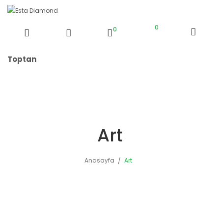
ck
0
0
Toptan
Art
Anasayfa
Art